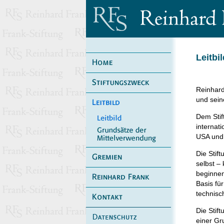
Leitbil
Reinhard
und sein
Dem Stif
internat
USA und 
Die Stif
selbst –
beginnen
Basis fü
technisc
Die Stif
einer Gr