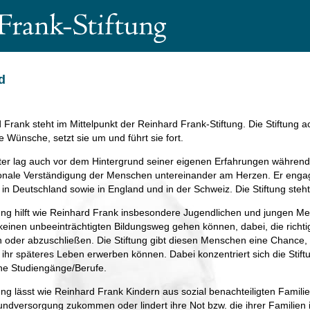
d
 Frank steht im Mittelpunkt der Reinhard Frank-Stiftung. Die Stiftung ac
e Wünsche, setzt sie um und führt sie fort.
ter lag auch vor dem Hintergrund seiner eigenen Erfahrungen während 
ionale Verständigung der Menschen untereinander am Herzen. Er engagier
in Deutschland sowie in England und in der Schweiz. Die Stiftung steht 
tung hilft wie Reinhard Frank insbesondere Jugendlichen und jungen M
 keinen unbeeinträchtigten Bildungsweg gehen können, dabei, die richti
 oder abzuschließen. Die Stiftung gibt diesen Menschen eine Chance, d
r ihr späteres Leben erwerben können. Dabei konzentriert sich die Stift
he Studiengänge/Berufe.
tung lässt wie Reinhard Frank Kindern aus sozial benachteiligten Famil
undversorgung zukommen oder lindert ihre Not bzw. die ihrer Familien i